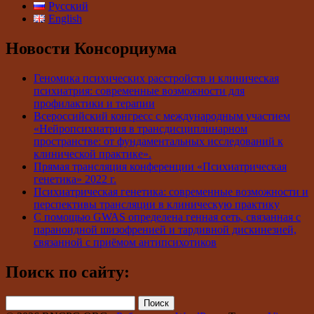
Русский
English
Новости Консорциума
Геномика психических расстройств и клиническая
психиатрия: современные возможности для
профилактики и терапии
Всероссийский конгресс с международным участием
«Нейропсихиатрия в трансдисциплинарном
пространстве: от фундаментальных исследований к
клинической практике».
Прямая трансляция конференции «Психиатрическая
генетика» 2022 г.
Психиатрическая генетика: современные возможности и
перспективы трансляции в клиническую практику
С помощью GWAS определена генная сеть, связанная с
параноидной шизофренией и тардивной дискинезией,
связанной с приёмом антипсихотиков
Поиск по сайту:
Найти: