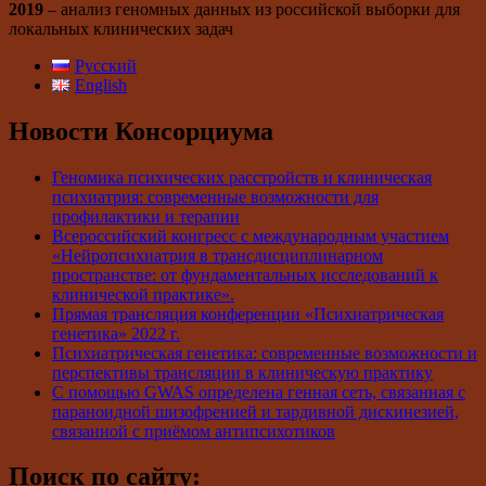
2019
– анализ геномных данных из российской выборки для
локальных клинических задач
Русский
English
Новости Консорциума
Геномика психических расстройств и клиническая
психиатрия: современные возможности для
профилактики и терапии
Всероссийский конгресс с международным участием
«Нейропсихиатрия в трансдисциплинарном
пространстве: от фундаментальных исследований к
клинической практике».
Прямая трансляция конференции «Психиатрическая
генетика» 2022 г.
Психиатрическая генетика: современные возможности и
перспективы трансляции в клиническую практику
С помощью GWAS определена генная сеть, связанная с
параноидной шизофренией и тардивной дискинезией,
связанной с приёмом антипсихотиков
Поиск по сайту: